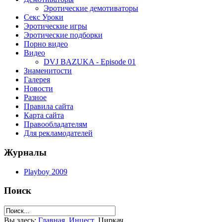
Эротические демотиваторы
Секс Уроки
Эротические игры
Эротические подборки
Порно видео
Видео
DVJ BAZUKA - Episode 01
Знаменитости
Галерея
Новости
Разное
Правила сайта
Карта сайта
Правообладателям
Для рекламодателей
Журналы
Playboy 2009
Поиск
Вы здесь:
Главная
Инцест
Циркач