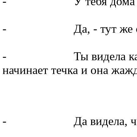
- У тебя дома есть 
- Да, - тут же отв
- Ты видела как кош
начинает течка и она жажд
- Да видела, часто, 