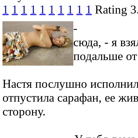
1
1
1
1
1
1
1
1
1
1
Rating 3
- Не сн
сюда, - я взя
подальше от 
Настя послушно исполнил
отпустила сарафан, ее жив
сторону.