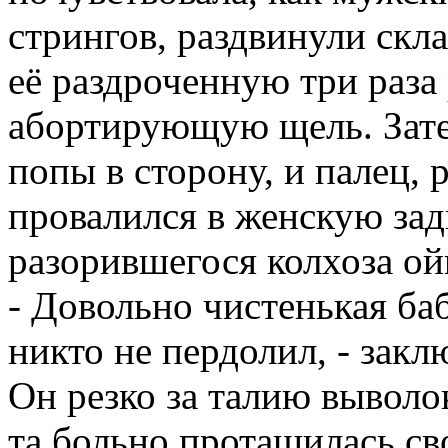
стрингов, раздвинули скл
её раздроченную три раза
абортирующую щель. Затем
попы в сторону, и палец,
провалился в женскую за
разорившегося колхоза ойк
- Довольно чистенькая ба
никто не пердолил, - зак
Он резко за талию выволо
та больно протащилась с