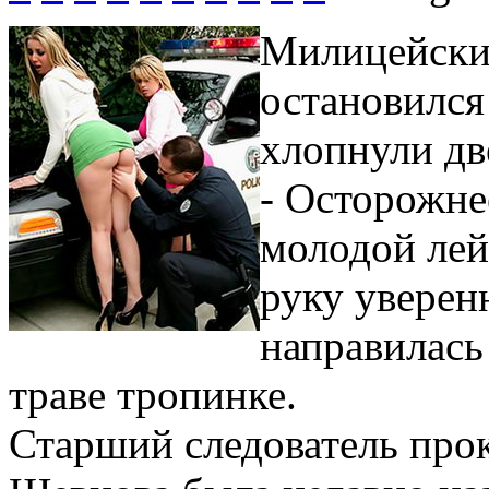
Милицейский
остановился
хлопнули д
- Осторожнее
молодой лей
руку уверен
направилась
траве тропинке.
Старший следователь про