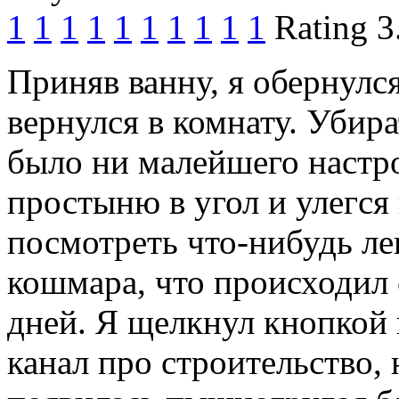
1
1
1
1
1
1
1
1
1
1
Rating 3
Приняв ванну, я обернулс
вернулся в комнату. Убира
было ни малейшего настр
простыню в угол и улегся 
посмотреть что-нибудь лег
кошмара, что происходил 
дней. Я щелкнул кнопкой
канал про строительство,