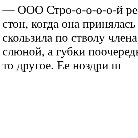
— ООО Стро-о-о-о-о-й рес
стон, когда она принялась
скользила по стволу член
слюной, а губки поочередн
то другое. Ее ноздри ш