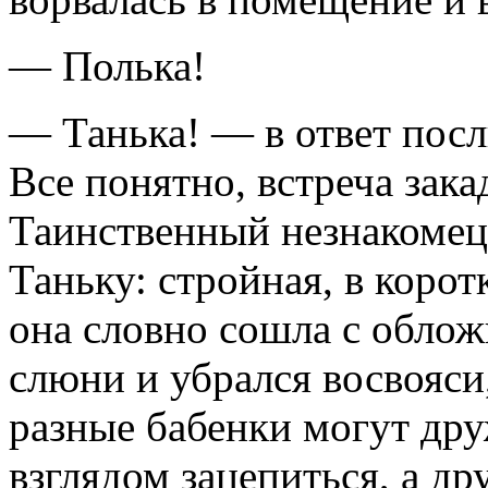
— Полька!
— Танька! — в ответ посл
Все понятно, встреча зак
Таинственный незнакомец
Таньку: стройная, в коро
она словно сошла с облож
слюни и убрался восвояси,
разные бабенки могут друж
взглядом зацепиться, а др