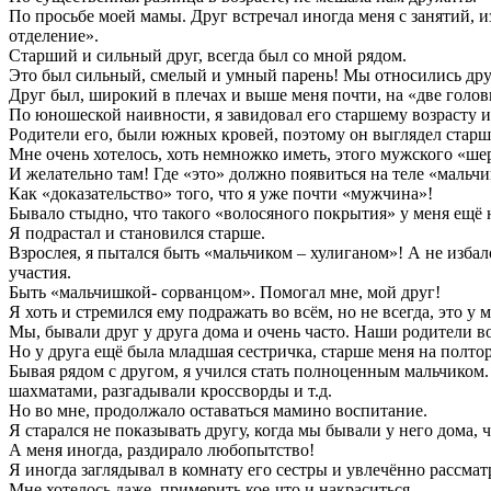
По просьбе моей мамы. Друг встречал иногда меня с занятий, 
отделение».
Старший и сильный друг, всегда был со мной рядом.
Это был сильный, смелый и умный парень! Мы относились друг 
Друг был, широкий в плечах и выше меня почти, на «две голов
По юношеской наивности, я завидовал его старшему возрасту и 
Родители его, были южных кровей, поэтому он выглядел старше
Мне очень хотелось, хоть немножко иметь, этого мужского «ше
И желательно там! Где «это» должно появиться на теле «мальчик
Как «доказательство» того, что я уже почти «мужчина»!
Бывало стыдно, что такого «волосяного покрытия» у меня ещё не
Я подрастал и становился старше.
Взрослея, я пытался быть «мальчиком – хулиганом»! А не изба
участия.
Быть «мальчишкой- сорванцом». Помогал мне, мой друг!
Я хоть и стремился ему подражать во всём, но не всегда, это у
Мы, бывали друг у друга дома и очень часто. Наши родители во
Но у друга ещё была младшая сестричка, старше меня на полто
Бывая рядом с другом, я учился стать полноценным мальчиком.
шахматами, разгадывали кроссворды и т.д.
Но во мне, продолжало оставаться мамино воспитание.
Я старался не показывать другу, когда мы бывали у него дома,
А меня иногда, раздирало любопытство!
Я иногда заглядывал в комнату его сестры и увлечённо рассмат
Мне хотелось даже, примерить кое-что и накраситься.