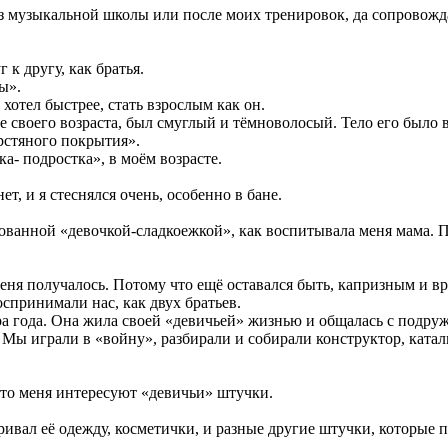
из музыкальной школы или после моих тренировок, да сопровожда
к другу, как братья.
ы».
хотел быстрее, стать взрослым как он.
 своего возраста, был смуглый и тёмноволосый. Тело его было в
рстяного покрытия».
а- подростка», в моём возрасте.
т, и я стеснялся очень, особенно в бане.
лованной «девочкой-сладкоежкой», как воспитывала меня мама. П
 меня получалось. Потому что ещё оставался быть, капризным и в
спринимали нас, как двух братьев.
ра года. Она жила своей «девичьей» жизнью и общалась с подруж
 Мы играли в «войну», разбирали и собирали конструктор, ката
 что меня интересуют «девичьи» штучки.
ривал её одежду, косметички, и разные другие штучки, которые 