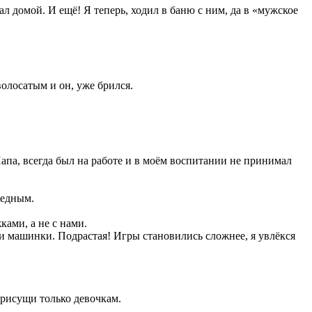
л домой. И ещё! Я теперь, ходил в баню с ним, да в «мужское
олосатым и он, уже брился.
апа, всегда был на работе и в моём воспитании не принимал
редным.
ками, а не с нами.
ли машинки. Подрастая! Игры становились сложнее, я увлёкся
присущи только девочкам.