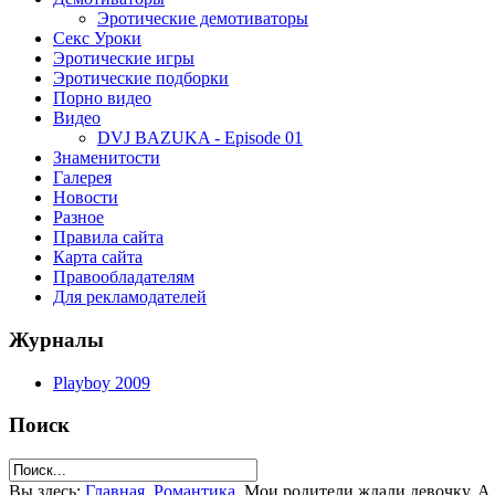
Эротические демотиваторы
Секс Уроки
Эротические игры
Эротические подборки
Порно видео
Видео
DVJ BAZUKA - Episode 01
Знаменитости
Галерея
Новости
Разное
Правила сайта
Карта сайта
Правообладателям
Для рекламодателей
Журналы
Playboy 2009
Поиск
Вы здесь:
Главная
Романтика
Мои родители ждали девочку. А п