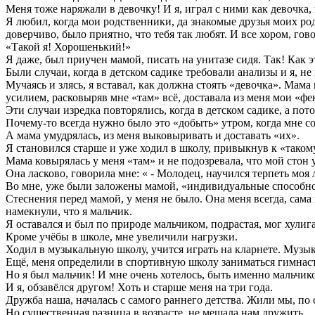
Меня тоже наряжали в девочку! И я, играл с ними как девочка, 
Я любил, когда мои родственники, да знакомые друзья моих ро
доверчиво, было приятно, что тебя так любят. И все хором, го
«Такой я! Хорошенький!»
Я даже, был приучен мамой, писать на унитазе сидя. Так! Как 
Были случаи, когда в детском садике требовали анализы и я, не
Мучаясь и злясь, я вставал, как должна стоять «девочка». Мама
усилием, расковыряв мне «там» всё, доставала из меня мои «фе
Эти случаи изредка повторялись, когда в детском садике, а пот
Почему-то всегда нужно было это «добыть» утром, когда мне со
А мама умудрялась, из меня выковыривать и доставать «их».
Я становился старше и уже ходил в школу, привыкнув к «таком
Мама ковырялась у меня «там» и не подозревала, что мой стон
Она ласково, говорила мне: « - Молодец, научился терпеть моя
Во мне, уже были заложены мамой, «индивидуальные способнос
Стеснения перед мамой, у меня не было. Она меня всегда, сам
намекнули, что я мальчик.
Я оставался и был по природе мальчиком, подрастая, мог хулиг
Кроме учёбы в школе, мне увеличили нагрузки.
Ходил в музыкальную школу, учится играть на кларнете. Музы
Ещё, меня определили в спортивную школу заниматься гимнасти
Но я был мальчик! И мне очень хотелось, быть именно мальчик
И я, обзавёлся другом! Хоть и старше меня на три года.
Дружба наша, началась с самого раннего детства. Жили мы, по 
Но существенная разница в возрасте, не мешала нам дружить.