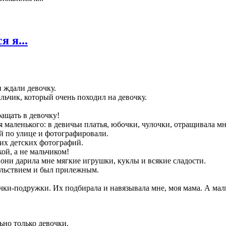
 я...
 ждали девочку.
льчик, который очень походил на девочку.
ращать в девочку!
я маленького: в девичьи платья, юбочки, чулочки, отращивала мн
ой по улице и фотографировали.
их детских фотографий.
кой, а не мальчиком!
 они дарила мне мягкие игрушки, куклы и всякие сладости.
вольствием и был прилежным.
очки-подружки. Их подбирала и навязывала мне, моя мама. А маль
ьно только девочки.