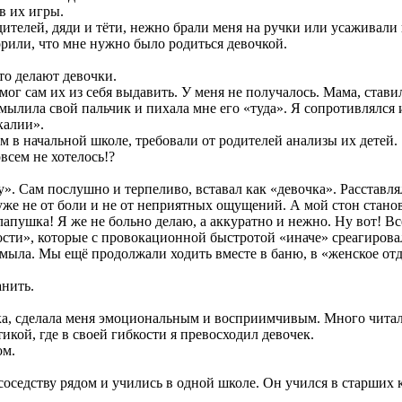
в их игры.
дителей, дяди и тёти, нежно брали меня на ручки или усаживали
ворили, что мне нужно было родиться девочкой.
это делают девочки.
 мог сам их из себя выдавить. У меня не получалось. Мама, стави
 мылила свой пальчик и пихала мне его «туда». Я сопротивлялся 
калии».
ом в начальной школе, требовали от родителей анализы их детей.
всем не хотелось!?
у». Сам послушно и терпеливо, вставал как «девочка». Расставл
 уже не от боли и не от неприятных ощущений. А мой стон стан
 лапушка! Я же не больно делаю, а аккуратно и нежно. Ну вот! 
ти», которые с провокационной быстротой «иначе» среагировал
а мыла. Мы ещё продолжали ходить вместе в баню, в «женское отд
анить.
ка, сделала меня эмоциональным и восприимчивым. Много читал
кой, где в своей гибкости я превосходил девочек.
ом.
соседству рядом и учились в одной школе. Он учился в старших к