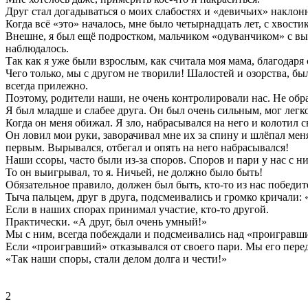
Друг стал догадываться о моих слабостях и «девичьих» наклон
Когда всё «это» началось, мне было четырнадцать лет, с хвости
Внешне, я был ещё подростком, мальчиком «одуванчиком» с выг
наблюдалось.
Так как я уже были взрослым, как считала моя мама, благодаря 
Чего только, мы с другом не творили! Шалостей и озорства, бы
всегда прилежно.
Поэтому, родители наши, не очень контролировали нас. Не обр
Я был младше и слабее друга. Он был очень сильным, мог легко 
Когда он меня обижал. Я зло, набрасывался на него и колотил 
Он ловил мои руки, заворачивал мне их за спину и шлёпал меня 
первым. Вырывался, отбегал и опять на него набрасывался!
Наши ссоры, часто были из-за споров. Споров и пари у нас с н
То он выигрывал, то я. Ничьей, не должно было быть!
Обязательное правило, должен был быть, кто-то из нас победит
Тыча пальцем, друг в друга, подсмеивались и громко кричали: 
Если в наших спорах принимал участие, кто-то другой.
Практически. «А друг, был очень умный!»
Мы с ним, всегда побеждали и подсмеивались над «проигравши
Если «проигравший» отказывался от своего пари. Мы его перед
«Так наши споры, стали делом долга и чести!»
2