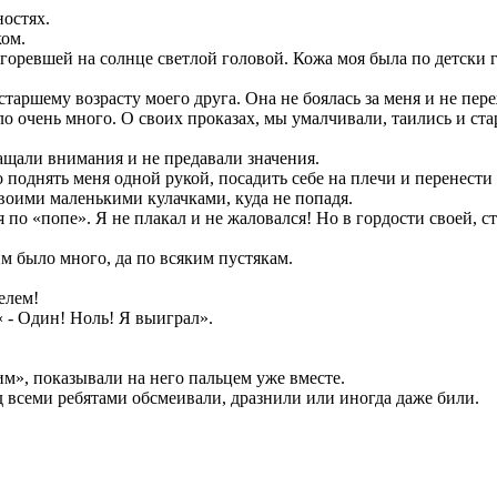
ностях.
ком.
оревшей на солнце светлой головой. Кожа моя была по детски гл
старшему возрасту моего друга. Она не боялась за меня и не пер
ло очень много. О своих проказах, мы умалчивали, таились и ста
ащали внимания и не предавали значения.
поднять меня одной рукой, посадить себе на плечи и перенести ч
своими маленькими кулачками, куда не попадя.
по «попе». Я не плакал и не жаловался! Но в гордости своей, ста
им было много, да по всяким пустякам.
елем!
« - Один! Ноль! Я выиграл».
м», показывали на него пальцем уже вместе.
 всеми ребятами обсмеивали, дразнили или иногда даже били.