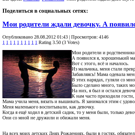
Поделиться в социальных сетях:
Мои родители ждали девочку. А появился
Опубликовано 28.08.2012 01:43
| Просмотров: 4146
1
1
1
1
1
1
1
1
1
1
Rating 3.50 (3 Votes)
Мои родители и родственники
А появился я, хорошенький ма
Вот с этого, всё и началось.
Из мальчика, меня стали прев
Забавляясь! Мама одевала мен
В этих нарядах, гуляли со мн
Было сделано много, таких мо
На них, я был и остался девоч
К нам часто приходили гости,
Мама учила меня, вязать и вышивать. Я занимался этим с удо
Меня маленького воспитывали, как девочку.
Когда я ещё ходил в детский садик, то у меня были, только дев
Они со мной не дружили и обижали меня.
На всех моих детских Днях Рождениях, были в гостях, обязател