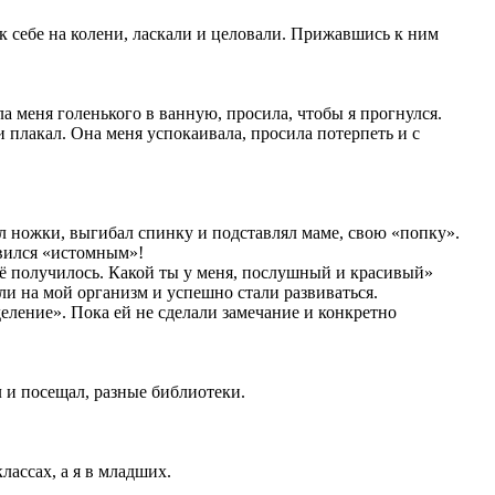
 к себе на колени, ласкали и целовали. Прижавшись к ним
ла меня голенького в ванную, просила, чтобы я прогнулся.
и плакал. Она меня успокаивала, просила потерпеть и с
ял ножки, выгибал спинку и подставлял маме, свою «попку».
овился «истомным»!
Всё получилось. Какой ты у меня, послушный и красивый»
и на мой организм и успешно стали развиваться.
еление». Пока ей не сделали замечание и конкретно
 и посещал, разные библиотеки.
лассах, а я в младших.