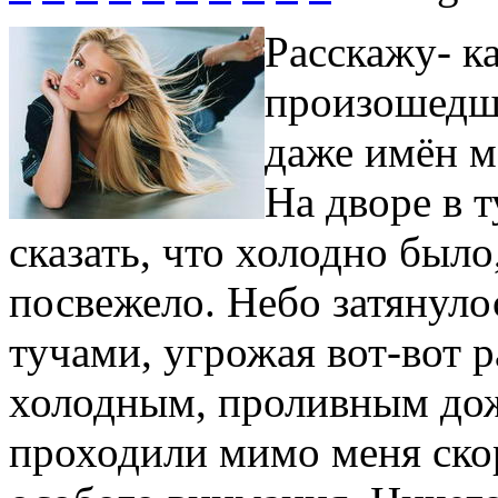
Расскажу- к
произошедшу
даже имён м
На дворе в т
сказать, что холодно было
посвежело. Небо затянул
тучами, угрожая вот-вот 
холодным, проливным до
проходили мимо меня ско