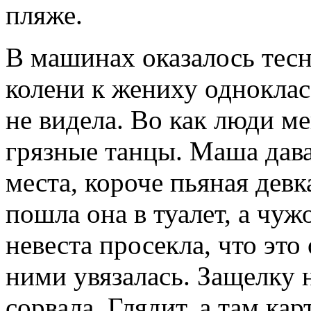
пляже.
В машинах оказалось тесн
колени к жениху однокласс
не видела. Во как люди м
грязные танцы. Маша давал
места, короче пьяная девк
пошла она в туалет, а чуж
невеста просекла, что это 
ними увязалась. Защелку н
сорвала. Глядит, а там к