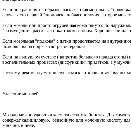
Если по краям пяток образовалась жёсткая мозольная "подковка
случае - это первый "звоночек" неблагополучия, которое может
Если мозоли или просто огрубевшая кожа тянутся по наружным 
"возмущении" рассказал пока только стопам. Хорошо если на эт
Если мозольная "подкова" с пятки продолжается на внутренню
помощь - ваша и врача гастро-энтеролога.
Если на выпуклом суставе (напротив большого пальца стопы) п
воспалительных процессах (дисфункции) придатков, а у мужчин
Поэтому, рекомендуем прислушаться к "откровениям" ваших мо
Удаление мозолей
Мозоли можно удалять в косметических кабинетах. Для самосто
содержат салициловую, бензойную или молочную кислоту для р
конечно, в цене.