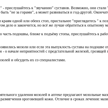
" - прислушайтесь к "звучанию" суставов. Возможно, они стали 
 быть "не за горами", а может развиваться и год-другой. Оконча
краям одной или обеих стоп, пристальнее "приглядитесь " к поз
ом дело и закончится, но всё же лучше обратиться к опытному м
ю часть подошвы, ближе к подъёму стопы, прислушайтесь к рабо
оявились мозоли или если эта выпуклость сустава на подошве от
 - о начале неприятностей с предстательной железой, грозящей 
золей и обсудить их со специалистами.
ятельного удаления мозолей в аптеке предлагают мозольные маз
азмягчения ороговевшей кожи. Отличие в сроках лечения: мази 