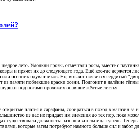
золей?
 щедрое лето. Умолкли грозы, отмечтали росы, вместе с паутинк
ковры и прячет их до следующего года. Ещё кое-где держатся лис
 или осенних одуванчиков. Но, вот-вот появится сердитый "дво
ёт из памяти поблекшие краски осени. Подгонит в далёкие тёплы
ашуршат под ногами прохожих опавшие жёлтые листья.
е открытые платья и сарафаны, собираться в поход в магазин за 
льшинство из нас не придает им значения до тех пор, пока мозо
цах существовала должность: разнашивательница туфель. Теперь 
виями, которые затем потребуют намного больше сил и забот дл