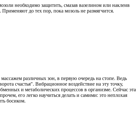
мозоли необходимо защитить, смазав вазелином или наклеив
. Применяют до тех пор, пока мозоль не размягчится.
ассажем различных зон, в первую очередь на стопе. Ведь
орота счастья". Вибрационное воздействие на эту точку,
менных и метаболических процессов в организме. Сейчас эта
рочем, его легко научиться делать и самими: это неплохая
ить босиком.