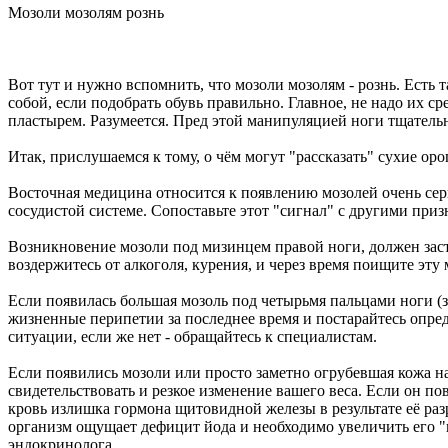
Мозоли мозолям рознь
Вот тут и нужно вспомнить, что мозоли мозолям - рознь. Есть
собой, если подобрать обувь правильно. Главное, не надо их 
пластырем. Разумеется. Пред этой манипуляцией ноги тщатель
Итак, прислушаемся к тому, о чём могут "рассказать" сухие ор
Восточная медицина относится к появлению мозолей очень серь
сосудистой системе. Сопоставьте этот "сигнал" с другими приз
Возникновение мозоли под мизинцем правой ноги, должен заст
воздержитесь от алкоголя, курения, и через время поищите эту м
Если появилась большая мозоль под четырьмя пальцами ноги (
жизненные перипетии за последнее время и постарайтесь опред
ситуации, если же нет - обращайтесь к специалистам.
Если появились мозоли или просто заметно огрубевшая кожа н
свидетельствовать и резкое изменение вашего веса. Если он п
кровь излишка гормона щитовидной железы в результате её раз
организм ощущает дефицит йода и необходимо увеличить его "п
эндокринолога.