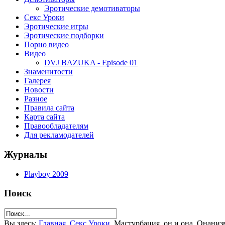
Эротические демотиваторы
Секс Уроки
Эротические игры
Эротические подборки
Порно видео
Видео
DVJ BAZUKA - Episode 01
Знаменитости
Галерея
Новости
Разное
Правила сайта
Карта сайта
Правообладателям
Для рекламодателей
Журналы
Playboy 2009
Поиск
Вы здесь:
Главная
Секс Уроки
Мастурбация, он и она. Онаниз