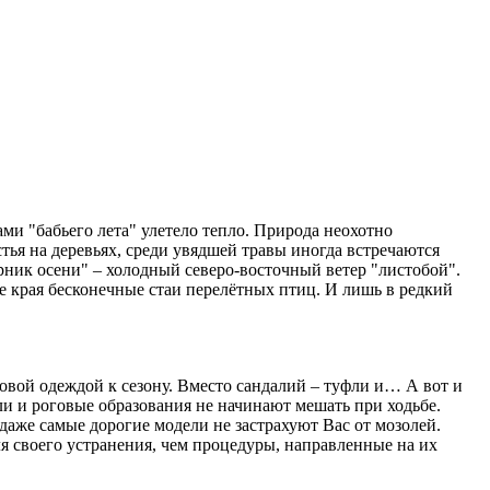
ами "бабьего лета" улетело тепло. Природа неохотно
тья на деревьях, среди увядшей травы иногда встречаются
рник осени" – холодный северо-восточный ветер "листобой".
е края бесконечные стаи перелётных птиц. И лишь в редкий
новой одеждой к сезону. Вместо сандалий – туфли и… А вот и
ли и роговые образования не начинают мешать при ходьбе.
даже самые дорогие модели не застрахуют Вас от мозолей.
я своего устранения, чем процедуры, направленные на их