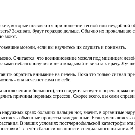
 такие, которые появляются при ношении тесной или неудобной 
срезать? Заживать будут горазздо дольше. Обычно их прокалываю
но моют.
оговевшие мозоли, если вы научитесь их слушать и понимать.
езно. Считается, что возникновение мозоля под мизинцем левой
наками неблагополучия и не откладывайте визита к врачу. Лучше
авить обратить внимание на печень. Пока это только сигнал-п
озоль - она исчезнет сама по себе.
за исключением большого), это свидетельствует о перенапряже
елить причины нервных стрессов. Скорее всего, вы сами справи
а наружных краях больших пальцев ног, значит, в организме на
овысился - обменные процессы замедленные. Если уменьшился - 
растания. В наших условиях постчернобыльской катастрофы эта ж
оставки" за счёт сбалансированности специального питания. В 