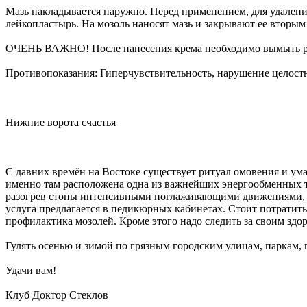
Мазь накладывается наружно. Перед применением, для удалени
лейкопластырь. На мозоль наносят мазь и закрывают ее вторым 
ОЧЕНЬ ВАЖНО! После нанесения крема необходимо вымыть р
Противопоказания: Гиперчувствительность, нарушение целост
Нижние ворота счастья
С давних времён на Востоке существует ритуал омовения и ум
именно там расположена одна из важнейших энергообменных точ
разогрев стопы интенсивными поглаживающими движениями, ра
услуга предлагается в педикюрных кабинетах. Стоит потратить 
профилактика мозолей. Кроме этого надо следить за своим здор
Гулять осенью и зимой по грязным городским улицам, паркам, 
Удачи вам!
Клуб Доктор Стеклов