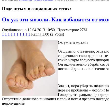
Поделиться в социальных сетях:
Ох уж эти мозоли. Как избавится от мо
Опубликовано 12.04.2013 10:50
| Просмотров: 2761
1
1
1
1
1
1
1
1
1
1
Rating 3.00 (2 Votes)
Ох уж эти мозоли
Отшумело, отзвенело, отцвело
сворачивает свои дароносные 
яркие искры голубого цикория
Он окончательно уберёт, сотр
погожий день ностальгично з
Значит, пора убирать подальш
первые проблемы – мозоли! Бо
Говорят, что раньше при двор
Отсутствие должного внимания к своим ногам чревато последст
недопущение.