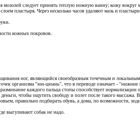
я мозолей следует принять теплую ножную ванну; кожу вокруг 
слоем пластыря. Через несколько часов удаляют мазь и пластыри
уки.
ности кожных покровов.
ащивания ног, являющийся своеобразным точечным и локальным м
ек организма "юн-цюань", что в переводе означает - "нижние в
зминание каждого пальца стопы способствует нормализации об
деньги, чтобы ощутить свободу и полет после такого массажа. Вп
овьем, правильно подбирать обувь, а дома, по возможности, ход
где выгуливают собак не надо.