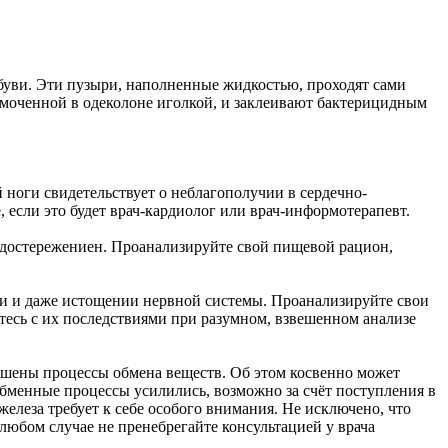
обуви. Эти пузыри, наполненные жидкостью, проходят сами
 смоченной в одеколоне иголкой, и заклеивают бактерицидным
 ноги свидетельствует о неблагополучии в сердечно-
, если это будет врач-кардиолог или врач-информотерапевт.
редостережениен. Проанализируйте свой пищевой рацион,
нии и даже истощении нервной системы. Проанализируйте свои
тесь с их последствиями при разумном, взвешенном анализе
рушены процессы обмена веществ. Об этом косвенно может
обменные процессы усилились, возможно за счёт поступления в
елеза требует к себе особого внимания. Не исключено, что
любом случае не пренебрегайте консультацией у врача