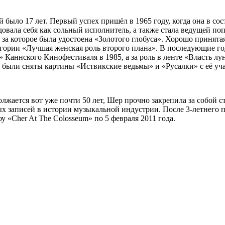
й было 17 лет. Первый успех пришёл в 1965 году, когда она в со
овала себя как сольный исполнитель, а также стала ведущей по
 за которое была удостоена «Золотого глобуса». Хорошо принята
егории «Лучшая женская роль второго плана». В последующие г
 Каннского Кинофестиваля в 1985, а за роль в ленте «Власть лу
я были сняты картины «Иствикские ведьмы» и «Русалки» с её уч
должается вот уже почти 50 лет, Шер прочно закрепила за собой 
 записей в истории музыкальной индустрии. После 3-летнего пе
у «Cher At The Colosseum» по 5 февраля 2011 года.