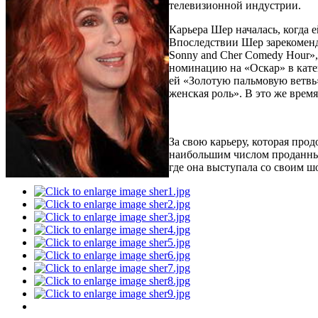
телевизионной индустрии.
Карьера Шер началась, когда е
Впоследствии Шер зарекоменд
Sonny and Cher Comedy Hour»,
номинацию на «
Оскар
» в кат
ей «Золотую пальмовую ветвь»
женская роль». В это же врем
За свою карьеру, которая про
наибольшим числом проданных
где она выступала со своим шо