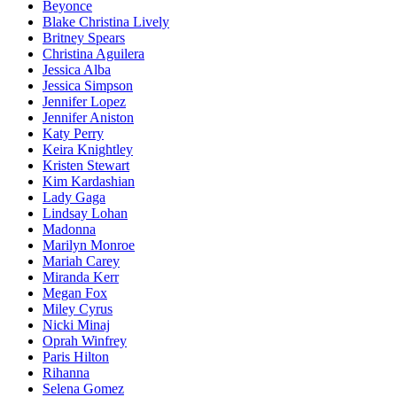
Beyonce
Blake Christina Lively
Britney Spears
Christina Aguilera
Jessica Alba
Jessica Simpson
Jennifer Lopez
Jennifer Aniston
Katy Perry
Keira Knightley
Kristen Stewart
Kim Kardashian
Lady Gaga
Lindsay Lohan
Madonna
Marilyn Monroe
Mariah Carey
Miranda Kerr
Megan Fox
Miley Cyrus
Nicki Minaj
Oprah Winfrey
Paris Hilton
Rihanna
Selena Gomez