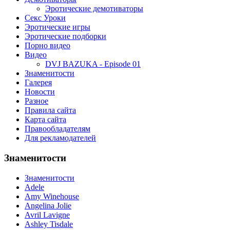
Эротические демотиваторы
Секс Уроки
Эротические игры
Эротические подборки
Порно видео
Видео
DVJ BAZUKA - Episode 01
Знаменитости
Галерея
Новости
Разное
Правила сайта
Карта сайта
Правообладателям
Для рекламодателей
Знаменитости
Знаменитости
Adele
Amy Winehouse
Angelina Jolie
Avril Lavigne
Ashley Tisdale