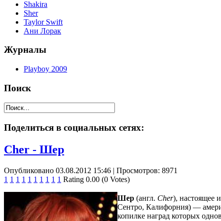
Shakira
Sher
Taylor Swift
Ани Лорак
Журналы
Playboy 2009
Поиск
Поделиться в социальных сетях:
Cher - Шер
Опубликовано 03.08.2012 15:46
| Просмотров: 8971
1
1
1
1
1
1
1
1
1
1
Rating 0.00 (0 Votes)
Шер
(англ.
Cher
), настоящее
Сентро
, Калифорния) — амери
копилке наград которых одно