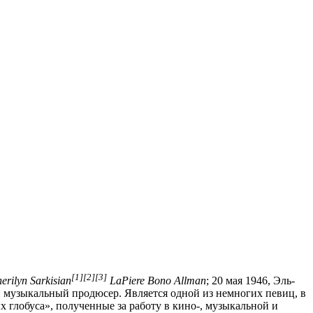
[1]
[2]
[3]
erilyn Sarkisian
LaPiere Bono Allman
; 20 мая
1946
,
Эль-
и музыкальный продюсер. Является одной из немногих певиц, в
х глобуса», полученные за работу в кино-, музыкальной и