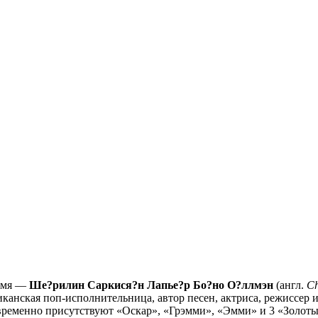
 имя —
Ше?рилин Саркися?н Лапье?р Бо?но О?ллмэн
(англ.
Ch
канская поп-исполнительница, автор песен, актриса, режиссер 
временно присутствуют «
Оскар
», «Грэмми», «Эмми» и 3 «Золоты