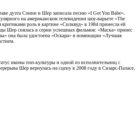
ставе дуэта Сонни и Шер записала песню «I Got You Babe».
пулярного на американском телевидении шоу-варьете «The
я критиками роль в картине «Силквуд» в 1984 принесла ей
оды Шер снялась в серии успешных фильмов: «Маска» принес
ны» она была удостоена «
Оскара
» в номинации «Лучшая
астием.
статус иконы поп-культуры и одной из исполнительниц с
рерыва Шер вернулась на сцену в 2008 году в Сизарс-Паласе,