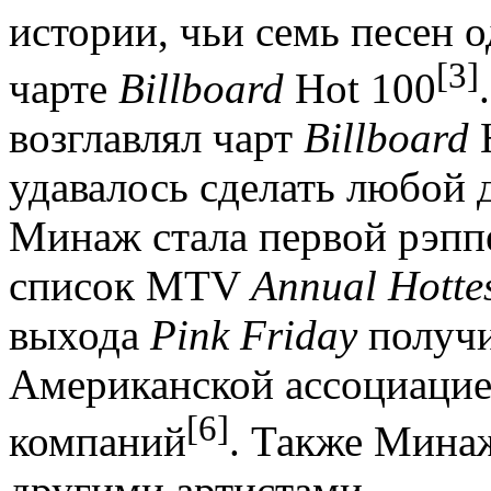
истории, чьи семь песен 
[3]
чарте
Billboard
Hot 100
возглавлял чарт
Billboard
удавалось сделать любой 
Минаж стала первой рэпп
список MTV
Annual Hotte
выхода
Pink Friday
получи
Американской ассоциаци
[6]
компаний
. Также Минаж
другими артистами.