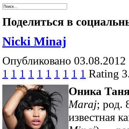
Поделиться в социальны
Nicki Minaj
Опубликовано 03.08.2012 
1
1
1
1
1
1
1
1
1
1
Rating 3
Оника Тан
Maraj
; род.
известная к