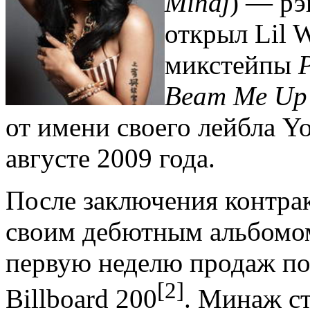
Minaj
) — рэ
открыл
Lil 
микстейпы
P
Beam Me Up 
от имени своего лейбла Y
августе 2009 года.
После заключения контра
своим дебютным альбом
первую неделю продаж поп
[2]
Billboard 200
. Минаж ст