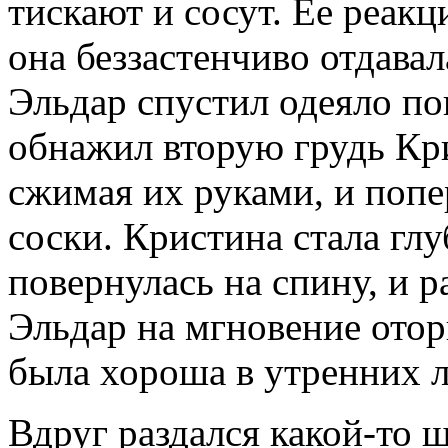
тискают и сосут. Ее реакц
она беззастенчиво отдавал
Эльдар спустил одеяло пон
обнажил вторую грудь Кри
сжимая их руками, и поп
соски. Кристина стала гл
повернулась на спину, и р
Эльдар на мгновение оторв
была хороша в утренних л
Вдруг раздался какой-то 