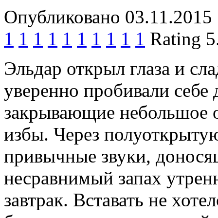
Опубликовано 03.11.2015 
1
1
1
1
1
1
1
1
1
1
Rating 5
Эльдар открыл глаза и сл
уверенно пробивали себе 
закрывающие небольшое о
избы. Через полуоткрыту
привычные звуки, доносящ
несравнимый запах утренн
завтрак. Вставать не хоте